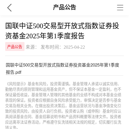
产品公告
国联中证500交易型开放式指数证券投
资基金2025年第1季度报告
来源： 发布时间：2025-04-22
产品公告
国联中证500交易型开放式指数证券投资基金2025年第1季度
报告.pdf
《风险提示》基金有风险，投资需谨慎。基金管理人承诺以诚实信用、
勤勉尽责的原则管理和运用基金资产，但不保证本基金一定盈利，也不
保证最低收益，基金管理人管理的其他基金的业绩不构成对本基金业绩
表现的保证。投资者应根据自身风险承受能力，审慎决定是否参与基金
交易及相关业务。在做出投资决策后，基金运营状况与基金净值变化引
致的投资风险，由投资人自行负担。投资者认购（或申购）基金时应认
真阅读基金合同、基金招募说明书和产品资料概要等法律文件。投资者
应远离非法证券活动，严格遵守反洗钱相关法规的规定，切实履行反洗
钱义务。