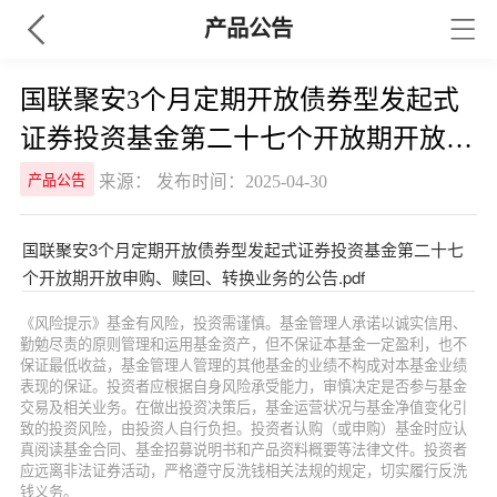
产品公告
国联聚安3个月定期开放债券型发起式
证券投资基金第二十七个开放期开放申
购、赎回、转换业务的公告
来源： 发布时间：2025-04-30
产品公告
国联聚安3个月定期开放债券型发起式证券投资基金第二十七
个开放期开放申购、赎回、转换业务的公告.pdf
《风险提示》基金有风险，投资需谨慎。基金管理人承诺以诚实信用、
勤勉尽责的原则管理和运用基金资产，但不保证本基金一定盈利，也不
保证最低收益，基金管理人管理的其他基金的业绩不构成对本基金业绩
表现的保证。投资者应根据自身风险承受能力，审慎决定是否参与基金
交易及相关业务。在做出投资决策后，基金运营状况与基金净值变化引
致的投资风险，由投资人自行负担。投资者认购（或申购）基金时应认
真阅读基金合同、基金招募说明书和产品资料概要等法律文件。投资者
应远离非法证券活动，严格遵守反洗钱相关法规的规定，切实履行反洗
钱义务。