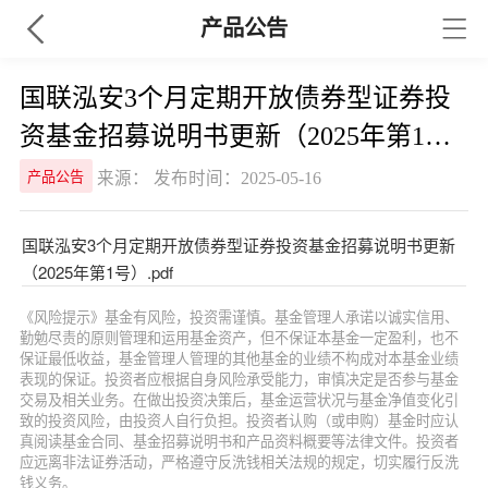
产品公告
国联泓安3个月定期开放债券型证券投
资基金招募说明书更新（2025年第1
号）
来源： 发布时间：2025-05-16
产品公告
国联泓安3个月定期开放债券型证券投资基金招募说明书更新
（2025年第1号）.pdf
《风险提示》基金有风险，投资需谨慎。基金管理人承诺以诚实信用、
勤勉尽责的原则管理和运用基金资产，但不保证本基金一定盈利，也不
保证最低收益，基金管理人管理的其他基金的业绩不构成对本基金业绩
表现的保证。投资者应根据自身风险承受能力，审慎决定是否参与基金
交易及相关业务。在做出投资决策后，基金运营状况与基金净值变化引
致的投资风险，由投资人自行负担。投资者认购（或申购）基金时应认
真阅读基金合同、基金招募说明书和产品资料概要等法律文件。投资者
应远离非法证券活动，严格遵守反洗钱相关法规的规定，切实履行反洗
钱义务。