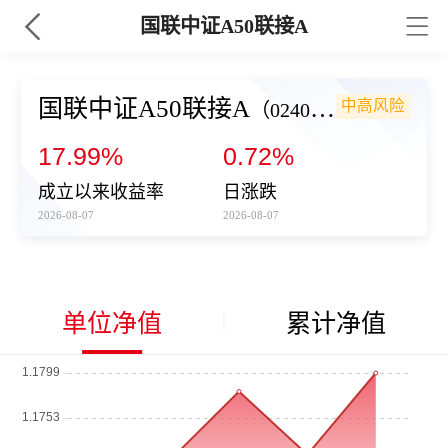
国联中证A50联接A
国联中证A50联接A
中高风险
（024004）
17.99%
0.72%
成立以来收益率
日涨跌
2026-08-07
2026-08-07
单位净值
累计净值