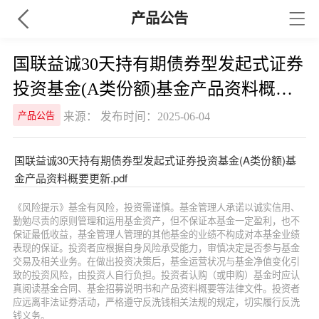
产品公告
国联益诚30天持有期债券型发起式证券
投资基金(A类份额)基金产品资料概要
更新
来源： 发布时间：2025-06-04
产品公告
国联益诚30天持有期债券型发起式证券投资基金(A类份额)基
金产品资料概要更新.pdf
《风险提示》基金有风险，投资需谨慎。基金管理人承诺以诚实信用、
勤勉尽责的原则管理和运用基金资产，但不保证本基金一定盈利，也不
保证最低收益，基金管理人管理的其他基金的业绩不构成对本基金业绩
表现的保证。投资者应根据自身风险承受能力，审慎决定是否参与基金
交易及相关业务。在做出投资决策后，基金运营状况与基金净值变化引
致的投资风险，由投资人自行负担。投资者认购（或申购）基金时应认
真阅读基金合同、基金招募说明书和产品资料概要等法律文件。投资者
应远离非法证券活动，严格遵守反洗钱相关法规的规定，切实履行反洗
钱义务。