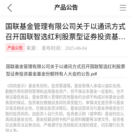
产品公告
国联基金管理有限公司关于以通讯方式
召开国联智选红利股票型证券投资基金
基金份额持有人大会的公告
来源： 发布时间：2025-06-04
产品公告
国联基金管理有限公司关于以通讯方式召开国联智选红利股票
型证券投资基金基金份额持有人大会的公告.pdf
《风险提示》基金有风险，投资需谨慎。基金管理人承诺以诚实信用、
勤勉尽责的原则管理和运用基金资产，但不保证本基金一定盈利，也不
保证最低收益，基金管理人管理的其他基金的业绩不构成对本基金业绩
表现的保证。投资者应根据自身风险承受能力，审慎决定是否参与基金
交易及相关业务。在做出投资决策后，基金运营状况与基金净值变化引
致的投资风险，由投资人自行负担。投资者认购（或申购）基金时应认
真阅读基金合同、基金招募说明书和产品资料概要等法律文件。投资者
应远离非法证券活动，严格遵守反洗钱相关法规的规定，切实履行反洗
钱义务。