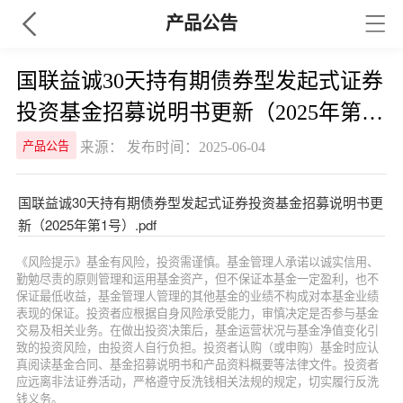
产品公告
国联益诚30天持有期债券型发起式证券
投资基金招募说明书更新（2025年第1
号）
来源： 发布时间：2025-06-04
产品公告
国联益诚30天持有期债券型发起式证券投资基金招募说明书更
新（2025年第1号）.pdf
《风险提示》基金有风险，投资需谨慎。基金管理人承诺以诚实信用、
勤勉尽责的原则管理和运用基金资产，但不保证本基金一定盈利，也不
保证最低收益，基金管理人管理的其他基金的业绩不构成对本基金业绩
表现的保证。投资者应根据自身风险承受能力，审慎决定是否参与基金
交易及相关业务。在做出投资决策后，基金运营状况与基金净值变化引
致的投资风险，由投资人自行负担。投资者认购（或申购）基金时应认
真阅读基金合同、基金招募说明书和产品资料概要等法律文件。投资者
应远离非法证券活动，严格遵守反洗钱相关法规的规定，切实履行反洗
钱义务。