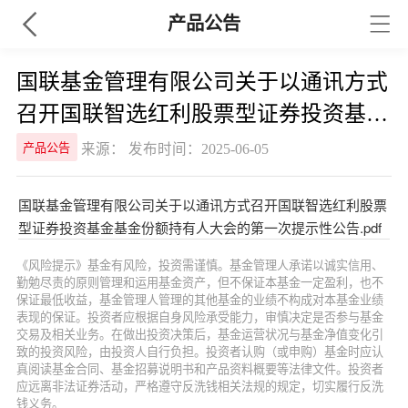
产品公告
国联基金管理有限公司关于以通讯方式
召开国联智选红利股票型证券投资基金
基金份额持有人大会的第一次提示性公
来源： 发布时间：2025-06-05
产品公告
告
国联基金管理有限公司关于以通讯方式召开国联智选红利股票
型证券投资基金基金份额持有人大会的第一次提示性公告.pdf
《风险提示》基金有风险，投资需谨慎。基金管理人承诺以诚实信用、
勤勉尽责的原则管理和运用基金资产，但不保证本基金一定盈利，也不
保证最低收益，基金管理人管理的其他基金的业绩不构成对本基金业绩
表现的保证。投资者应根据自身风险承受能力，审慎决定是否参与基金
交易及相关业务。在做出投资决策后，基金运营状况与基金净值变化引
致的投资风险，由投资人自行负担。投资者认购（或申购）基金时应认
真阅读基金合同、基金招募说明书和产品资料概要等法律文件。投资者
应远离非法证券活动，严格遵守反洗钱相关法规的规定，切实履行反洗
钱义务。