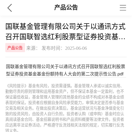
产品公告
国联基金管理有限公司关于以通讯方式
召开国联智选红利股票型证券投资基金
基金份额持有人大会的第二次提示性公
来源： 发布时间：2025-06-06
产品公告
告
国联基金管理有限公司关于以通讯方式召开国联智选红利股票
型证券投资基金基金份额持有人大会的第二次提示性公告.pdf
《风险提示》基金有风险，投资需谨慎。基金管理人承诺以诚实信用、
勤勉尽责的原则管理和运用基金资产，但不保证本基金一定盈利，也不
保证最低收益，基金管理人管理的其他基金的业绩不构成对本基金业绩
表现的保证。投资者应根据自身风险承受能力，审慎决定是否参与基金
交易及相关业务。在做出投资决策后，基金运营状况与基金净值变化引
致的投资风险，由投资人自行负担。投资者认购（或申购）基金时应认
真阅读基金合同、基金招募说明书和产品资料概要等法律文件。投资者
应远离非法证券活动，严格遵守反洗钱相关法规的规定，切实履行反洗
钱义务。