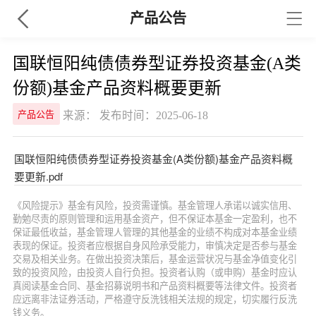
产品公告
国联恒阳纯债债券型证券投资基金(A类
份额)基金产品资料概要更新
来源： 发布时间：2025-06-18
产品公告
国联恒阳纯债债券型证券投资基金(A类份额)基金产品资料概
要更新.pdf
《风险提示》基金有风险，投资需谨慎。基金管理人承诺以诚实信用、
勤勉尽责的原则管理和运用基金资产，但不保证本基金一定盈利，也不
保证最低收益，基金管理人管理的其他基金的业绩不构成对本基金业绩
表现的保证。投资者应根据自身风险承受能力，审慎决定是否参与基金
交易及相关业务。在做出投资决策后，基金运营状况与基金净值变化引
致的投资风险，由投资人自行负担。投资者认购（或申购）基金时应认
真阅读基金合同、基金招募说明书和产品资料概要等法律文件。投资者
应远离非法证券活动，严格遵守反洗钱相关法规的规定，切实履行反洗
钱义务。