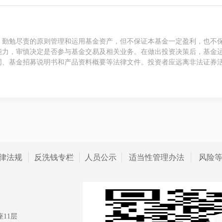
、勤勉尽责的原则管理和运用基金资产，但不保证本基金一定盈利，也不
能力，审慎决定是否参与基金交易及相关业务。在做出投资决策后，基金
同、基金招募说明书和产品资料概要等法律文件。投资者应远离非法证券
律法规
反洗钱专栏
人员公示
适当性管理办法
风险
11层