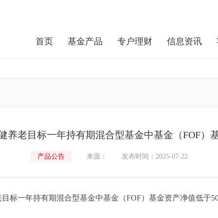
首页
基金产品
专户理财
信息资讯
养老目标一年持有期混合型基金中基金（FOF）基
产品公告
来源：
发布时间：2025-07-22
标一年持有期混合型基金中基金（FOF）基金资产净值低于5000