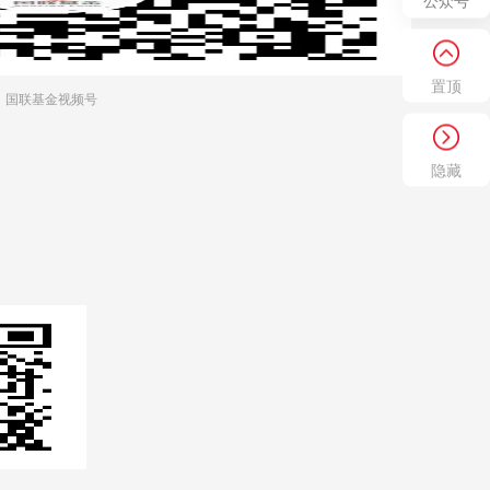
公众号
置顶
国联基金视频号
隐藏