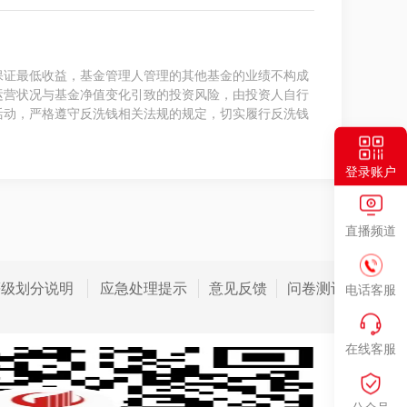
保证最低收益，基金管理人管理的其他基金的业绩不构成
运营状况与基金净值变化引致的投资风险，由投资人自行
活动，严格遵守反洗钱相关法规的规定，切实履行反洗钱
登录账户
直播频道
等级划分说明
应急处理提示
意见反馈
问卷测评
电话客服
在线客服