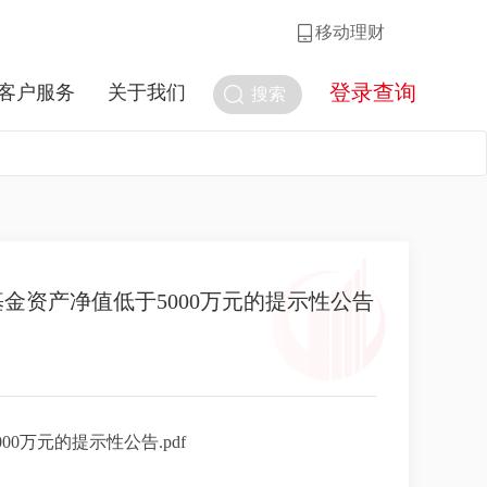
移动理财
登录查询
客户服务
关于我们
搜索
金资产净值低于5000万元的提示性公告
万元的提示性公告.pdf