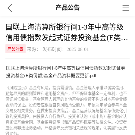
产品公告
国联上海清算所银行间1-3年中高等级
信用债指数发起式证券投资基金(E类份
额)基金产品资料概要更新
来源： 发布时间：2025-08-01
产品公告
国联上海清算所银行间1-3年中高等级信用债指数发起式证券
投资基金(E类份额)基金产品资料概要更新.pdf
《风险提示》基金有风险，投资需谨慎。基金管理人承诺以诚实信用、
勤勉尽责的原则管理和运用基金资产，但不保证本基金一定盈利，也不
保证最低收益，基金管理人管理的其他基金的业绩不构成对本基金业绩
表现的保证。投资者应根据自身风险承受能力，审慎决定是否参与基金
交易及相关业务。在做出投资决策后，基金运营状况与基金净值变化引
致的投资风险，由投资人自行负担。投资者认购（或申购）基金时应认
真阅读基金合同、基金招募说明书和产品资料概要等法律文件。投资者
应远离非法证券活动，严格遵守反洗钱相关法规的规定，切实履行反洗
钱义务。