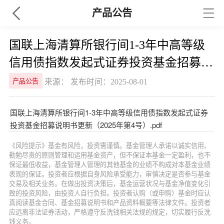
产品公告
国联上海清算所银行间1-3年中高等级
信用债指数发起式证券投资基金招募说
明书更新（2025年第4号）
来源： 发布时间：2025-08-01
产品公告
国联上海清算所银行间1-3年中高等级信用债指数发起式证券
投资基金招募说明书更新（2025年第4号）.pdf
《风险提示》基金有风险，投资需谨慎。基金管理人承诺以诚实信用、
勤勉尽责的原则管理和运用基金资产，但不保证本基金一定盈利，也不
保证最低收益，基金管理人管理的其他基金的业绩不构成对本基金业绩
表现的保证。投资者应根据自身风险承受能力，审慎决定是否参与基金
交易及相关业务。在做出投资决策后，基金运营状况与基金净值变化引
致的投资风险，由投资人自行负担。投资者认购（或申购）基金时应认
真阅读基金合同、基金招募说明书和产品资料概要等法律文件。投资者
应远离非法证券活动，严格遵守反洗钱相关法规的规定，切实履行反洗
钱义务。