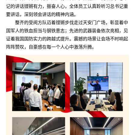
记的讲话铿锵有力，振奋人心，全体员工认真聆听习总书记重
要讲话，深刻领会讲话的精神内涵。
整齐的受阅方队迈着铿锵步伐走过天安门广场，彰显着中
国军人的铁血担当与钢铁意志；先进的武器装备依次亮相，见
证着我国国防实力的跨越式提升。震撼的场景让会场不时响起
阵阵赞叹，自豪感在每一个人心中激荡升腾。