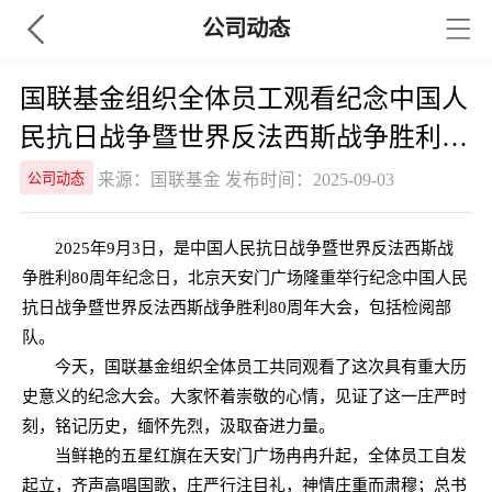
公司动态
国联基金组织全体员工观看纪念中国人
民抗日战争暨世界反法西斯战争胜利80
周年大会
来源：国联基金 发布时间：2025-09-03
公司动态
2025年9月3日，是中国人民抗日战争暨世界反法西斯战
争胜利80周年纪念日，北京天安门广场隆重举行纪念中国人民
抗日战争暨世界反法西斯战争胜利80周年大会，包括检阅部
队。
今天，国联基金组织全体员工共同观看了这次具有重大历
史意义的纪念大会。大家怀着崇敬的心情，见证了这一庄严时
刻，铭记历史，缅怀先烈，汲取奋进力量。
当鲜艳的五星红旗在天安门广场冉冉升起，全体员工自发
起立，齐声高唱国歌，庄严行注目礼，神情庄重而肃穆；总书