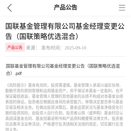
产品公告
国联基金管理有限公司基金经理变更公
告（国联策略优选混合）
来源： 发布时间：2025-09-10
产品公告
国联基金管理有限公司基金经理变更公告（国联策略优选混
合）.pdf
《风险提示》基金有风险，投资需谨慎。基金管理人承诺以诚实信用、
勤勉尽责的原则管理和运用基金资产，但不保证本基金一定盈利，也不
保证最低收益，基金管理人管理的其他基金的业绩不构成对本基金业绩
表现的保证。投资者应根据自身风险承受能力，审慎决定是否参与基金
交易及相关业务。在做出投资决策后，基金运营状况与基金净值变化引
致的投资风险，由投资人自行负担。投资者认购（或申购）基金时应认
真阅读基金合同、基金招募说明书和产品资料概要等法律文件。投资者
应远离非法证券活动，严格遵守反洗钱相关法规的规定，切实履行反洗
钱义务。