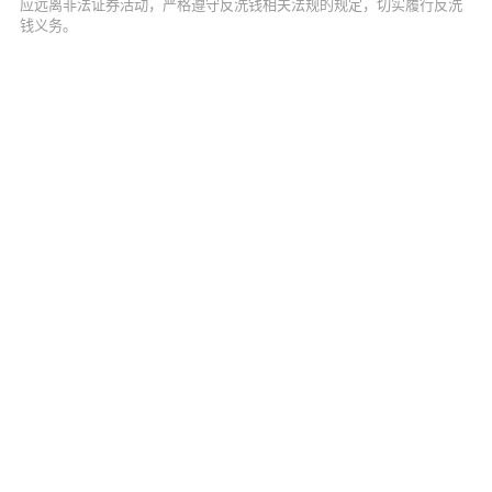
应远离非法证券活动，严格遵守反洗钱相关法规的规定，切实履行反洗
钱义务。