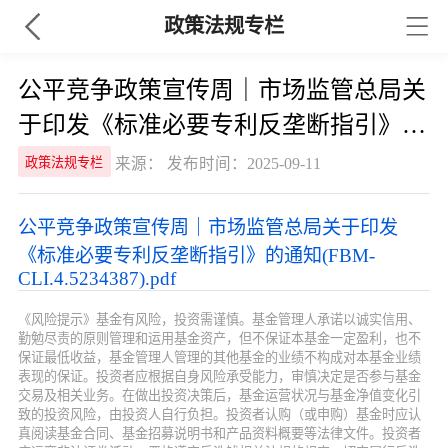
政策法规专栏
公平竞争政策宣传周｜市场监管总局关
于印发《标准必要专利反垄断指引》的
通知(FBM-CLI.4.5234387)
来源： 发布时间：2025-09-11
政策法规专栏
公平竞争政策宣传周｜市场监管总局关于印发
《标准必要专利反垄断指引》的通知(FBM-
CLI.4.5234387).pdf
《风险提示》基金有风险，投资需谨慎。基金管理人承诺以诚实信用、
勤勉尽责的原则管理和运用基金资产，但不保证本基金一定盈利，也不
保证最低收益，基金管理人管理的其他基金的业绩不构成对本基金业绩
表现的保证。投资者应根据自身风险承受能力，审慎决定是否参与基金
交易及相关业务。在做出投资决策后，基金运营状况与基金净值变化引
致的投资风险，由投资人自行负担。投资者认购（或申购）基金时应认
真阅读基金合同、基金招募说明书和产品资料概要等法律文件。投资者