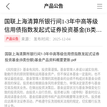
产品公告
国联上海清算所银行间1-3年中高等级
信用债指数发起式证券投资基金(B类份
额)基金产品资料概要更新
来源： 发布时间：2025-12-04
产品公告
国联上海清算所银行间1-3年中高等级信用债指数发起式证券
投资基金(B类份额)基金产品资料概要更新.pdf
《风险提示》基金有风险，投资需谨慎。基金管理人承诺以诚实信用、
勤勉尽责的原则管理和运用基金资产，但不保证本基金一定盈利，也不
保证最低收益，基金管理人管理的其他基金的业绩不构成对本基金业绩
表现的保证。投资者应根据自身风险承受能力，审慎决定是否参与基金
交易及相关业务。在做出投资决策后，基金运营状况与基金净值变化引
致的投资风险，由投资人自行负担。投资者认购（或申购）基金时应认
真阅读基金合同、基金招募说明书和产品资料概要等法律文件。投资者
应远离非法证券活动，严格遵守反洗钱相关法规的规定，切实履行反洗
钱义务。