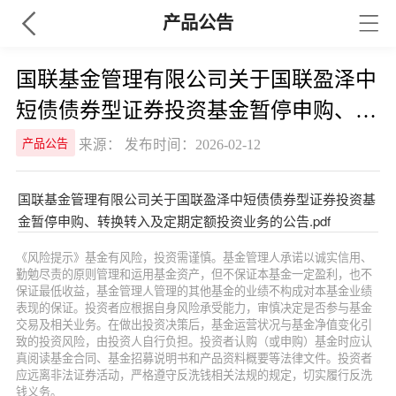
产品公告
国联基金管理有限公司关于国联盈泽中
短债债券型证券投资基金暂停申购、转
换转入及定期定额投资业务的公告
来源： 发布时间：2026-02-12
产品公告
国联基金管理有限公司关于国联盈泽中短债债券型证券投资基
金暂停申购、转换转入及定期定额投资业务的公告.pdf
《风险提示》基金有风险，投资需谨慎。基金管理人承诺以诚实信用、
勤勉尽责的原则管理和运用基金资产，但不保证本基金一定盈利，也不
保证最低收益，基金管理人管理的其他基金的业绩不构成对本基金业绩
表现的保证。投资者应根据自身风险承受能力，审慎决定是否参与基金
交易及相关业务。在做出投资决策后，基金运营状况与基金净值变化引
致的投资风险，由投资人自行负担。投资者认购（或申购）基金时应认
真阅读基金合同、基金招募说明书和产品资料概要等法律文件。投资者
应远离非法证券活动，严格遵守反洗钱相关法规的规定，切实履行反洗
钱义务。