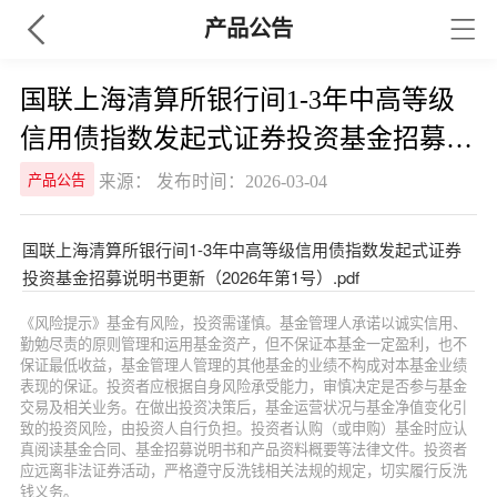
产品公告
国联上海清算所银行间1-3年中高等级
信用债指数发起式证券投资基金招募说
明书更新（2026年第1号）
来源： 发布时间：2026-03-04
产品公告
国联上海清算所银行间1-3年中高等级信用债指数发起式证券
投资基金招募说明书更新（2026年第1号）.pdf
《风险提示》基金有风险，投资需谨慎。基金管理人承诺以诚实信用、
勤勉尽责的原则管理和运用基金资产，但不保证本基金一定盈利，也不
保证最低收益，基金管理人管理的其他基金的业绩不构成对本基金业绩
表现的保证。投资者应根据自身风险承受能力，审慎决定是否参与基金
交易及相关业务。在做出投资决策后，基金运营状况与基金净值变化引
致的投资风险，由投资人自行负担。投资者认购（或申购）基金时应认
真阅读基金合同、基金招募说明书和产品资料概要等法律文件。投资者
应远离非法证券活动，严格遵守反洗钱相关法规的规定，切实履行反洗
钱义务。