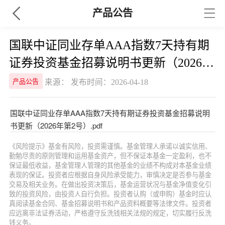
产品公告
国联中证同业存单AAA指数7天持有期
证券投资基金招募说明书更新（2026年
第2号）
来源： 发布时间：2026-04-18
产品公告
国联中证同业存单AAA指数7天持有期证券投资基金招募说明
书更新（2026年第2号）.pdf
《风险提示》基金有风险，投资需谨慎。基金管理人承诺以诚实信用、
勤勉尽责的原则管理和运用基金资产，但不保证本基金一定盈利，也不
保证最低收益，基金管理人管理的其他基金的业绩不构成对本基金业绩
表现的保证。投资者应根据自身风险承受能力，审慎决定是否参与基金
交易及相关业务。在做出投资决策后，基金运营状况与基金净值变化引
致的投资风险，由投资人自行负担。投资者认购（或申购）基金时应认
真阅读基金合同、基金招募说明书和产品资料概要等法律文件。投资者
应远离非法证券活动，严格遵守反洗钱相关法规的规定，切实履行反洗
钱义务。