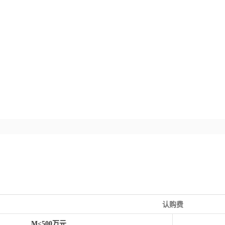
认购费
M<500万元