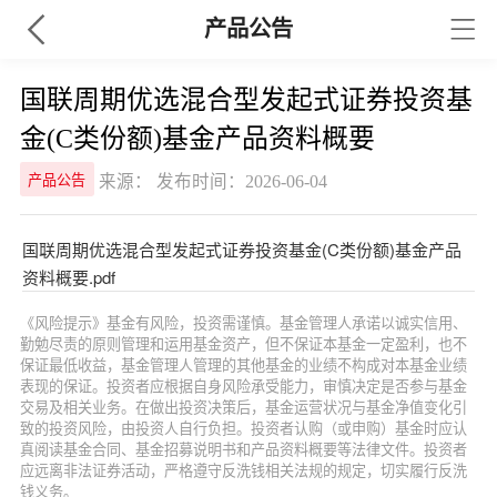
产品公告
国联周期优选混合型发起式证券投资基
金(C类份额)基金产品资料概要
来源： 发布时间：2026-06-04
产品公告
国联周期优选混合型发起式证券投资基金(C类份额)基金产品
资料概要.pdf
《风险提示》基金有风险，投资需谨慎。基金管理人承诺以诚实信用、
勤勉尽责的原则管理和运用基金资产，但不保证本基金一定盈利，也不
保证最低收益，基金管理人管理的其他基金的业绩不构成对本基金业绩
表现的保证。投资者应根据自身风险承受能力，审慎决定是否参与基金
交易及相关业务。在做出投资决策后，基金运营状况与基金净值变化引
致的投资风险，由投资人自行负担。投资者认购（或申购）基金时应认
真阅读基金合同、基金招募说明书和产品资料概要等法律文件。投资者
应远离非法证券活动，严格遵守反洗钱相关法规的规定，切实履行反洗
钱义务。