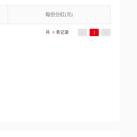
每份分红(元)
共
条记录
0
<
1
>