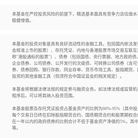
本基金在严控投资风险的前提下，精选基本面具有竞争力且估值水
稳健增值。
本基金的投资对象是具有良好流动性的金融工具，包括国内依法发
会核准上市的股票）、存托凭证、内地与香港股票市场交易互联互
称"港股通标的股票"）、债券（包括国债、央行票据、地方政府
企业债券、公司债券、公开发行的次级债、可转换公司债券（含可
券、债券回购、银行存款、同业存单、货币市场工具、股指期货、
投资的其他金融工具（但须符合中国证监会的相关规定）。

本基金将根据法律法规的规定参与融资业务。如法律法规或监管机
程序后，可以将其纳入投资范围。

本基金股票及存托凭证投资占基金资产的比例为60%-95%（其中
每个交易日日终在扣除股指期货合约、国债期货合约和股票期权合
在一年以内的政府债券的比例合计不低于基金资产净值的5%，其
等。
