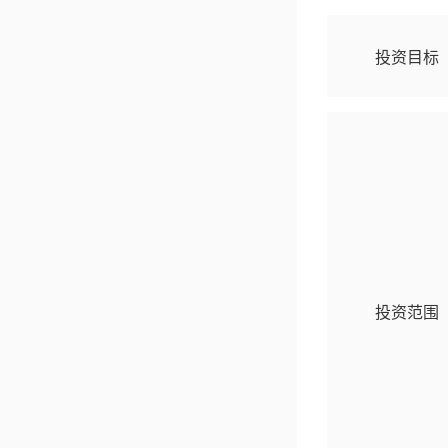
成立以来收益率
127.02
%
投资目标
2026-08-07
立即查看
国联优势产业混合...
过去一年收益率
9.00
%
2026-08-07
优势赛道 核心资产
立即查看
投资范围