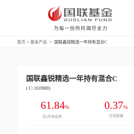
为每一份所托竭尽全力
首页
>
基金产品
>
国联鑫锐精选一年持有混合C
国联鑫锐精选一年持有混合C
( C: 010988)
61.84
0.37
%
%
日涨跌幅
近6月收益率