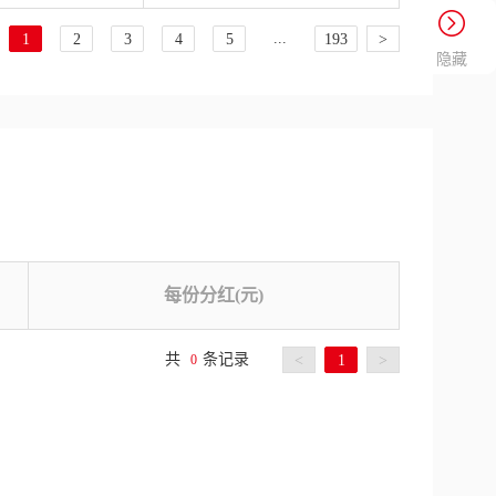
...
1
2
3
4
5
193
>
隐藏
每份分红(元)
共
条记录
0
<
1
>