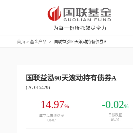
为每一份所托竭尽全力
首页
>
基金产品
>
国联益泓90天滚动持有债券A
国联益泓90天滚动持有债券A
( A: 015479)
14.97
-0.02
%
%
日涨跌幅
成立以来收益率
08-07
08-07