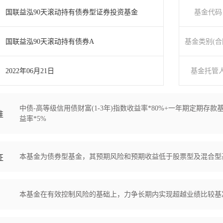
国联益泓90天滚动持有债券型证券投资基金
基金代码
国联益泓90天滚动持有债券A
基金类别(合
2022年06月21日
基金托管
中债-高等级信用债财富(1-3年)指数收益率*80%+一年期定期存
准
益率*5%
本基金为债券型基金，其预期风险和预期收益低于股票型及混合型
征
本基金在有效控制风险的基础上，力争长期内实现超越业绩比较基