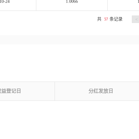
10-24
1.0066
共
条记录
57
<
权益登记日
分红发放日