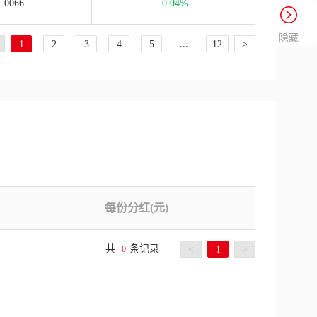
1.0066
-0.04%
隐藏
...
1
2
3
4
5
12
>
每份分红(元)
共
条记录
0
<
1
>