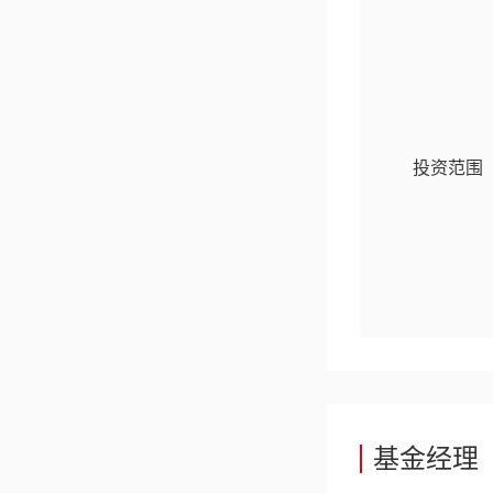
成立以来收益率
127.88
%
2026-08-05
立即查看
投资范围
国联优势产业混合...
过去一年收益率
9.77
%
2026-08-05
优势赛道 核心资产
立即查看
基金经理