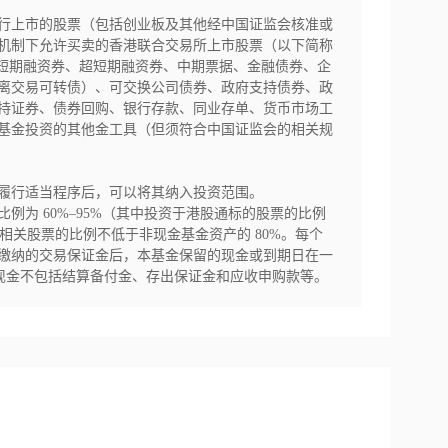
行上市的股票（包括创业板及其他经中国证监会核准或
机制下允许买卖的香港联合交易所上市股票（以下简称
、短期融资券、超短期融资券、中期票据、金融债券、企
离交易可转债）、可交换公司债券、政府支持债券、政
持证券、债券回购、银行存款、同业存单、货币市场工
基金投资的其他金工具（但须符合中国证监会的相关规
履行适当程序后，可以将其纳入投资范围。

为 60%–95%（其中投资于港股通标的股票的比例
相关股票的比例不低于非现金基金资产的 80%。每个
缴纳的交易保证金后，本基金保留的现金或到期日在一
，现金不包括结算备付金、存出保证金和应收申购款等。