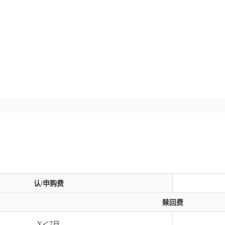
认/申购费
赎回费
Y＜7日