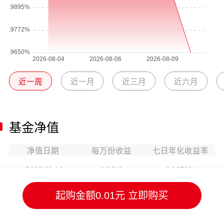
近一周
近一月
近三月
近六月
基金净值
净值日期
每万份收益
七日年化收益率
2026-08-10
0.2619
0.9650%
起购金额0.01元 立即购买
2026-08-09
0.5246
1.0140%