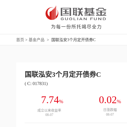
为每一份所托竭尽全力
首页
>
基金产品
>
国联泓安3个月定开债券C
国联泓安3个月定开债券C
( C: 017831)
7.74
0.02
%
%
日涨跌幅
成立以来收益率
08-07
08-07