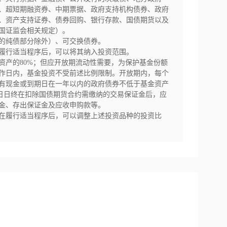
、超短期融资券、中期票据、政府支持机构债券、政府
、资产支持证券、债券回购、银行存款、国债期货以及
国证监会相关规定）。

的纯债部分除外）、可交换债券。

履行适当程序后，可以将其纳入投资范围。

资产的80%；但应开放期流动性需要，为保护基金份额
工作日内，基金投资不受前述比例限制。开放期内，每个
有现金或到期日在一年以内的政府债券不低于基金资产
易日日终在扣除国债期货合约需缴纳的交易保证金后，应
金、存出保证金及应收申购款等。

在履行适当程序后，可以调整上述投资品种的投资比