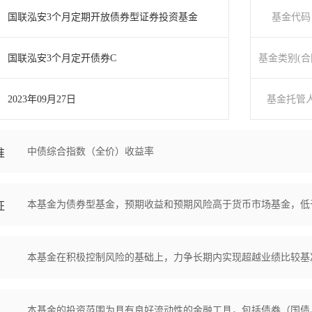
国联泓安3个月定期开放债券型证券投资基金
基金代码
国联泓安3个月定开债券C
基金类别(合
2023年09月27日
基金托管
中债综合指数（全价）收益率
准
本基金为债券型基金，预期收益和预期风险高于货币市场基金，低
征
本基金在积极控制风险的基础上，力争长期内实现超越业绩比较基
本基金的投资范围为具有良好流动性的金融工具，包括债券（国债