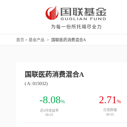
为每一份所托竭尽全力
首页
>
基金产品
>
国联医药消费混合A
国联医药消费混合A
( A: 015032)
-8.08
2.71
%
%
日涨跌幅
近6月收益率
08-05
08-05