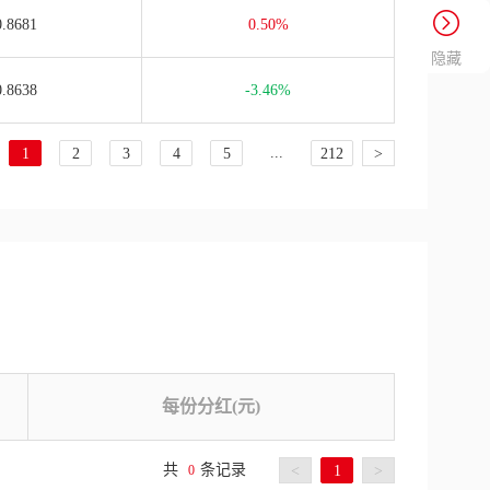
0.8681
0.50%
隐藏
0.8638
-3.46%
...
1
2
3
4
5
212
>
每份分红(元)
共
条记录
0
<
1
>