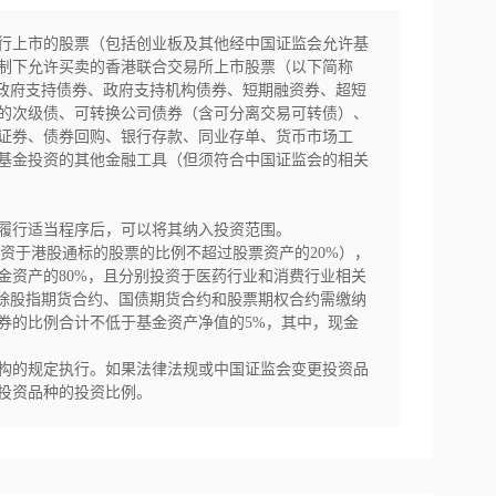
行上市的股票（包括创业板及其他经中国证监会允许基
制下允许买卖的香港联合交易所上市股票（以下简称
、政府支持债券、政府支持机构债券、短期融资券、超短
的次级债、可转换公司债券（含可分离交易可转债）、
证券、债券回购、银行存款、同业存单、货币市场工
基金投资的其他金融工具（但须符合中国证监会的相关
履行适当程序后，可以将其纳入投资范围。

投资于港股通标的股票的比例不超过股票资产的20%），
金资产的80%，且分别投资于医药行业和消费行业相关
扣除股指期货合约、国债期货合约和股票期权合约需缴纳
券的比例合计不低于基金资产净值的5%，其中，现金
构的规定执行。如果法律法规或中国证监会变更投资品
投资品种的投资比例。