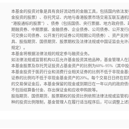
本基金的投资对象是具有良好流动性的金融工具，包括国内依法发
金投资的股票）、存托凭证、内地与香港股票市场交易互联互通机
“港股通标的股票”）、债券（包括国债、央行票据、地方政府债
期融资券、中期票据、金融债券、企业债券、公司债券、公开发行
可交换公司债券、公开发行的证券公司短期公司债券）、资产支持
具、股指期货、国债期货、股票期权及法律法规或中国证监会允许
规定）。

本基金将根据法律法规的规定参与融资业务。

如法律法规或监管机构以后允许基金投资其他品种，基金管理人在
本基金股票及存托凭证投资占基金资产的比例为60%–95%（其中
本基金投资于医药行业和消费行业相关证券的比例不低于非现金基
证券的比例均不低于非现金基金资产的20%。每个交易日日终在
的交易保证金后，本基金保留的现金或到期日在一年以内的政府债
不包括结算备付金、存出保证金和应收申购款等。

股指期货、国债期货、股票期权的投资比例依照法律法规或监管机
种的投资比例限制，基金管理人在履行适当程序后，可以调整上述