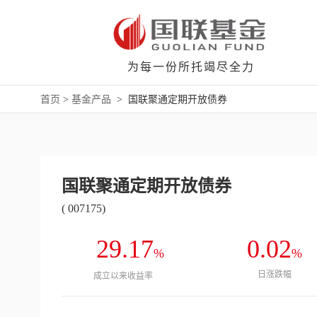
为每一份所托竭尽全力
首页
>
基金产品
>
国联聚通定期开放债券
国联聚通定期开放债券
( 007175)
29.17
0.02
%
%
日涨跌幅
成立以来收益率