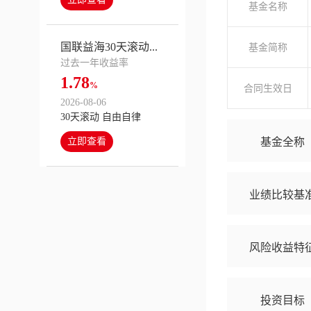
基金名称
国联益海30天滚动...
基金简称
过去一年收益率
1.78
%
合同生效日
2026-08-06
30天滚动 自由自律
基金全称
立即查看
业绩比较基
风险收益特
投资目标