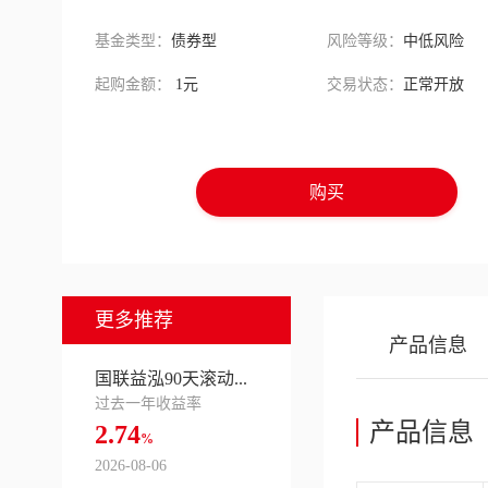
基金类型：
债券型
风险等级：
中低风险
起购金额：
1元
交易状态：
正常开放
购买
更多推荐
产品信息
国联益泓90天滚动...
过去一年收益率
产品信息
2.74
%
2026-08-06