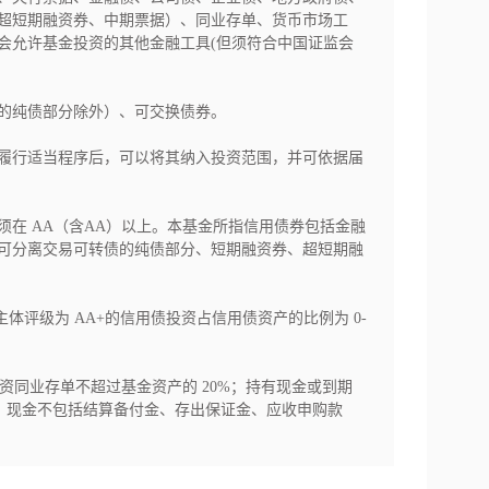
超短期融资券、中期票据）、同业存单、货币市场工
会允许基金投资的其他金融工具(但须符合中国证监会
的纯债部分除外）、可交换债券。

履行适当程序后，可以将其纳入投资范围，并可依据届
在 AA（含AA）以上。本基金所指信用债券包括金融
可分离交易可转债的纯债部分、短期融资券、超短期融
主体评级为 AA+的信用债投资占信用债资产的比例为 0-


资同业存单不超过基金资产的 20%；持有现金或到期
中，现金不包括结算备付金、存出保证金、应收申购款