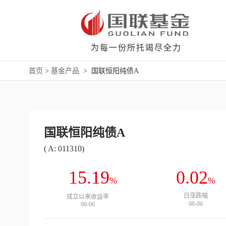
为每一份所托竭尽全力
首页
>
基金产品
>
国联恒阳纯债A
国联恒阳纯债A
( A: 011310)
15.19
0.02
%
%
日涨跌幅
成立以来收益率
08-06
08-06