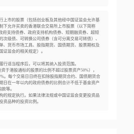
行上市的股票（包括创业板及其他经中国证监会允许基
制下允许买卖的香港联合交易所上市股票（以下简称
、政府支持债券、政府支持机构债券、短期融资券、超短
的次级债、可转换公司债券（含可分离交易可转债）、
单、货币市场工具、股指期货、国债期货、股票期权及
国证监会的相关规定）。

履行适当程序后，可以将其纳入投资范围。

中投资于港股通标的股票的比例不超过股票资产50%），
0%。每个交易日日终在扣除股指期货合约、国债期货合
期日在一年以内的政府债券的比例合计不低于基金资产
款等。

构的规定执行。如果法律法规或中国证监会变更投资品
投资品种的投资比例。