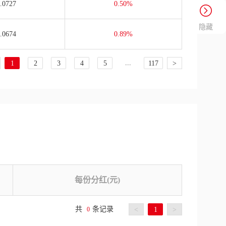
.0727
0.50%
隐藏
.0674
0.89%
...
1
2
3
4
5
117
>
每份分红(元)
共
条记录
0
<
1
>