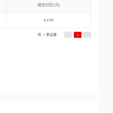
每份分红(元)
0.1791
共
条记录
1
<
1
>