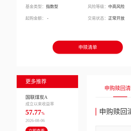
基金类型：
指数型
风险等级：
中高风险
起购金额：
-
交易状态：
正常开放
申赎清单
更多推荐
申购赎回清
国联煤炭A
成立以来收益率
申购赎回
57.77
%
2026-08-06
立即查看