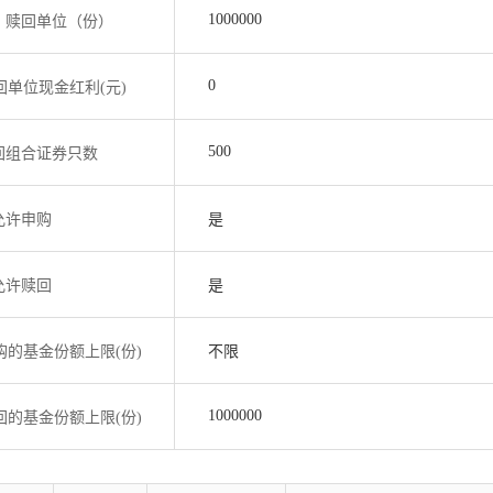
1000000
、赎回单位（份）
0
单位现金红利(元)
500
回组合证券只数
允许申购
是
允许赎回
是
的基金份额上限(份)
不限
1000000
的基金份额上限(份)