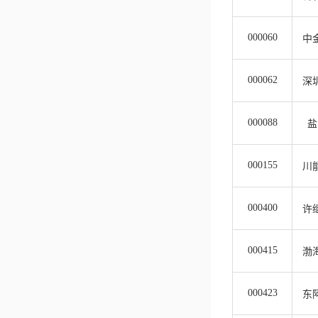
000060
中
000062
深
000088
盐
000155
川
000400
许
000415
渤
000423
东