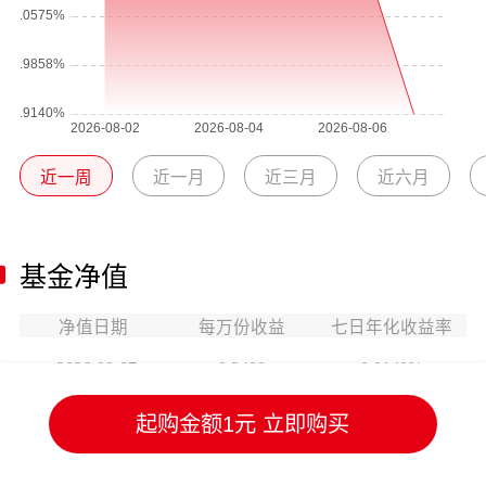
近一周
近一月
近三月
近六月
基金净值
净值日期
每万份收益
七日年化收益率
2026-08-07
0.2408
0.9140%
起购金额1元 立即购买
2026-08-06
0.2486
1.2010%