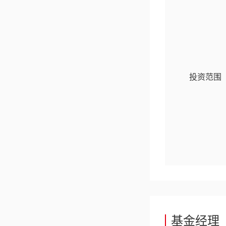
成立以来收益率
127.39
%
2026-08-06
立即查看
投资范围
国联优势产业混合...
过去一年收益率
9.17
%
2026-08-06
优势赛道 核心资产
立即查看
基金经理