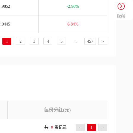
1.9852
-2.90%
隐藏
2.0445
6.84%
...
1
2
3
4
5
457
>
每份分红(元)
共
条记录
0
<
1
>